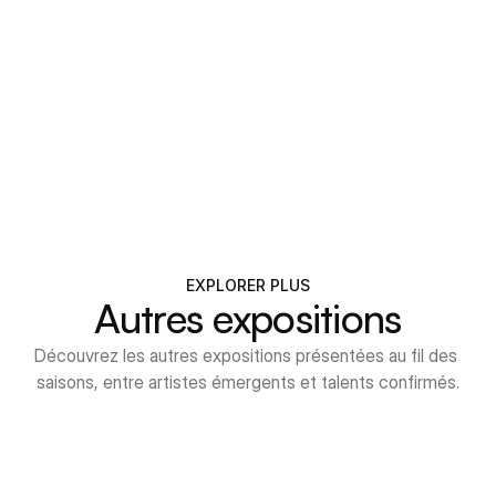
TACT@TETDELART.COM
03 87 13 31 44
134 RUE NATIONALE, 57600 FORBACH
EXPLORER PLUS
Autres expositions
Découvrez les autres expositions présentées au fil des 
saisons, entre artistes émergents et talents confirmés.
SESSION 84